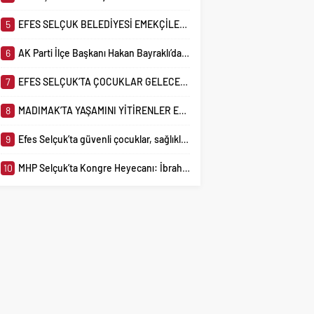
5
EFES SELÇUK BELEDİYESİ EMEKÇİLERİNE ENGELLİ HAKLARI EĞİTİMİ
6
AK Parti İlçe Başkanı Hakan Bayraklı’dan Başkan Sengel’e Sert Yanıt
7
EFES SELÇUK’TA ÇOCUKLAR GELECEĞİ KODLUYOR
8
MADIMAK’TA YAŞAMINI YİTİRENLER EFES SELÇUK’TA SAYGIYLA ANILDI
9
Efes Selçuk’ta güvenli çocuklar, sağlıklı kadınlar için atölyeler sürüyor
10
MHP Selçuk’ta Kongre Heyecanı: İbrahim Çerçioğlu Tek Aday Olarak Seçime Gidiyor