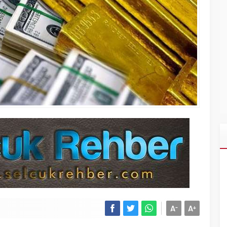
A
A
-
+