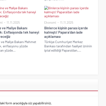
mi
11.11.2025
Ekonomi
11.11.2025
e ve Maliye Bakanı
Binlerce kişinin parası içerde
k: Enflasyonda tek haneyi
kalmıştı! Papara’dan iade
receğiz
açıklaması
 ve Maliye Bakanı Mehmet
Türkiye Cumhuriyet Merkez
, enflasyonu yüzde
Bankası tarafından faaliyet izninin
dan yüzde...
iptal edildiği Papara'dan,...
 form aracılığıyla siz yapabilirsiniz.