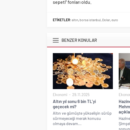
sepeti” fonları oldu.
ETİKETLER:
altın
,
borsa istanbul
,
Dolar
,
euro
BENZER KONULAR
Ekonomi
29.11.2025
Ekono
Altın yıl sonu 6 bin TL’yi
Hazin
geçecek mi?
Mehme
açıkl
Altın ve gümüşte yükselişin sürüp
sürmeyeceği merak konusu
Hazine
olmaya devam...
Şimşek
sonun