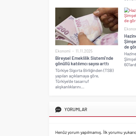
Ekono
Hazin
Şimşe
de gö
Ekonomi
11.11.2025
Hazine
Bireysel Emeklilik Sistemi’nde
Şimşek
gönüllü katılımcı sayısı arttı
60'lar
Türkiye Sigorta Birliğinden (TSB)
yapılan açıklamaya göre,
Türkiye’de tasarruf
alışkanlıklarını...
YORUMLAR
Henüz yorum yapılmamış. İlk yorumu yukarıdaki