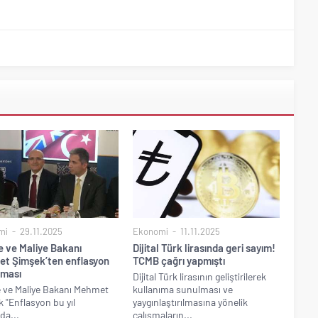
mi
29.11.2025
Ekonomi
11.11.2025
e ve Maliye Bakanı
Dijital Türk lirasında geri sayım!
t Şimşek’ten enflasyon
TCMB çağrı yapmıştı
aması
Dijital Türk lirasının geliştirilerek
 ve Maliye Bakanı Mehmet
kullanıma sunulması ve
 "Enflasyon bu yıl
yaygınlaştırılmasına yönelik
da...
çalışmaların...