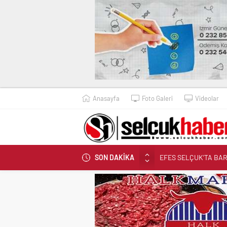
Anasayfa
Foto Galeri
Videolar
SON DAKİKA
Cumhur İttifakı’ndan B
İZBETON EKİPLERİ E
ONBAŞIOĞLU: “SELÇU
EFES SELÇUK BELEDİ
EFES SELÇUK’TA BA