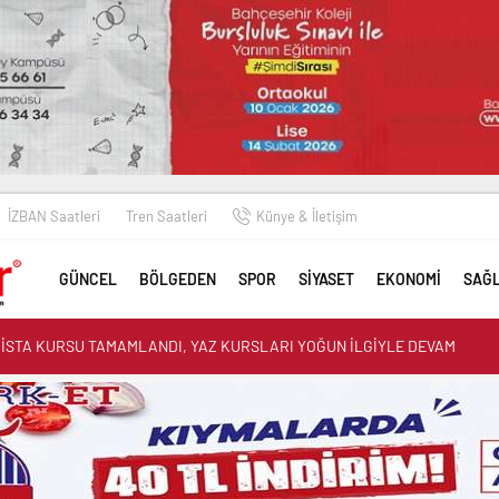
İZBAN Saatleri
Tren Saatleri
Künye & İletişim
GÜNCEL
BÖLGEDEN
SPOR
SİYASET
EKONOMİ
SAĞL
elevi Çıkarması: “Bu Kış Doğalgaz Geliyor”
FES SELÇUK’TA YOLLARI YENİLİYOR
K 11 YILDIR HASTANE BEKLİYOR, İKTİDAR HÂLÂ BAHANE ÜRETİYOR”
YESİ EMEKÇİLERİNE ENGELLİ HAKLARI EĞİTİMİ
RİSTA KURSU TAMAMLANDI, YAZ KURSLARI YOĞUN İLGİYLE DEVAM