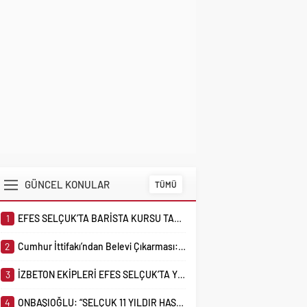
GÜNCEL KONULAR
TÜMÜ
1
EFES SELÇUK’TA BARİSTA KURSU TAMAMLANDI, YAZ KURSLARI YOĞUN İLGİYLE DEVAM
2
Cumhur İttifakı’ndan Belevi Çıkarması: “Bu Kış Doğalgaz Geliyor”
3
İZBETON EKİPLERİ EFES SELÇUK’TA YOLLARI YENİLİYOR
4
ONBAŞIOĞLU: “SELÇUK 11 YILDIR HASTANE BEKLİYOR, İKTİDAR HÂLÂ BAHANE ÜRETİYOR”