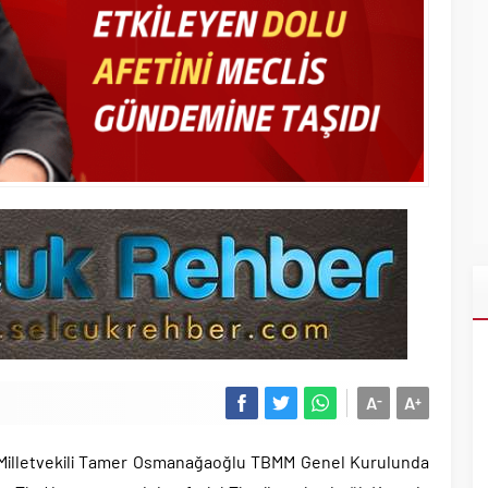
A
A
-
+
r Milletvekili Tamer Osmanağaoğlu TBMM Genel Kurulunda