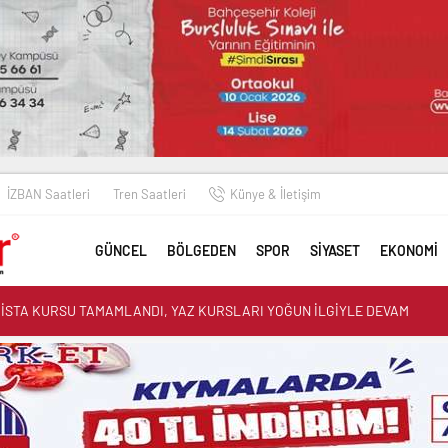
İZBAN Saatleri
Tren Saatleri
Künye & İletişim
GÜNCEL
BÖLGEDEN
SPOR
SİYASET
EKONOMİ
RİSTA KURSU TAMAMLANDI, YAZ KURSLARI YOĞUN İLGİYLE DEVAM
elevi Çıkarması: “Bu Kış Doğalgaz Geliyor”
FES SELÇUK’TA YOLLARI YENİLİYOR
K 11 YILDIR HASTANE BEKLİYOR, İKTİDAR HÂLÂ BAHANE ÜRETİYOR”
YESİ EMEKÇİLERİNE ENGELLİ HAKLARI EĞİTİMİ