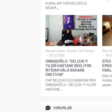
KURSLARI YOĞUN İLGİYLE
DEVAM...
Manşet Haber
,
Siyaset
,
Üst Manşet
Güncel
09.07.2026
09.0
ONBAŞIOĞLU: “SELÇUK 11
EFES
YILDIR HASTANE BEKLİYOR,
EMEK
İKTİDAR HÂLÂ BAHANE
HAKLA
ÜRETİYOR”
Efes S
CHP SELÇUK İLÇE BAŞKANI İPEK
müdürl
ONBAŞIOĞLU: “SELÇUK 11 YILDIR
yapan 
HASTANE...
YORUMLAR