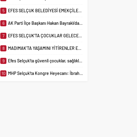
5
EFES SELÇUK BELEDİYESİ EMEKÇİLERİNE ENGELLİ HAKLARI EĞİTİMİ
6
AK Parti İlçe Başkanı Hakan Bayraklı’dan Başkan Sengel’e Sert Yanıt
7
EFES SELÇUK’TA ÇOCUKLAR GELECEĞİ KODLUYOR
8
MADIMAK’TA YAŞAMINI YİTİRENLER EFES SELÇUK’TA SAYGIYLA ANILDI
9
Efes Selçuk’ta güvenli çocuklar, sağlıklı kadınlar için atölyeler sürüyor
10
MHP Selçuk’ta Kongre Heyecanı: İbrahim Çerçioğlu Tek Aday Olarak Seçime Gidiyor