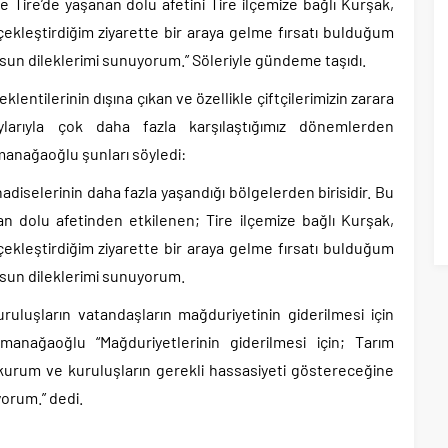
 Tire’de yaşanan dolu afetini Tire ilçemize bağlı Kurşak,
çekleştirdiğim ziyarette bir araya gelme fırsatı bulduğum
sun dileklerimi sunuyorum.” Söleriyle gündeme taşıdı.
entilerinin dışına çıkan ve özellikle çiftçilerimizin zarara
arıyla çok daha fazla karşılaştığımız dönemlerden
smanağaoğlu şunları söyledi:
adiselerinin daha fazla yaşandığı bölgelerden birisidir. Bu
n dolu afetinden etkilenen; Tire ilçemize bağlı Kurşak,
çekleştirdiğim ziyarette bir araya gelme fırsatı bulduğum
lsun dileklerimi sunuyorum.
ruluşların vatandaşların mağduriyetinin giderilmesi için
manağaoğlu “Mağduriyetlerinin giderilmesi için; Tarım
i kurum ve kuruluşların gerekli hassasiyeti göstereceğine
yorum.” dedi.