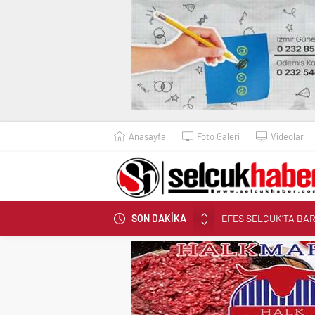
Anasayfa
Foto Galeri
Videolar
EFES SELÇUK’TA BA
SON DAKİKA
Cumhur İttifakı’ndan B
İZBETON EKİPLERİ E
ONBAŞIOĞLU: “SELÇU
EFES SELÇUK BELEDİ