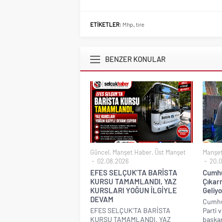
ETİKETLER:
Mhp
,
tire
BENZER KONULAR
Güncel
,
Manşet Haber
,
Üst Manşet
Manşe
02.08.2026
20.0
EFES SELÇUK’TA BARİSTA
Cumhur
KURSU TAMAMLANDI, YAZ
Çıkar
KURSLARI YOĞUN İLGİYLE
Geliyo
DEVAM
Cumhur
EFES SELÇUK’TA BARİSTA
Parti 
KURSU TAMAMLANDI, YAZ
başkanl