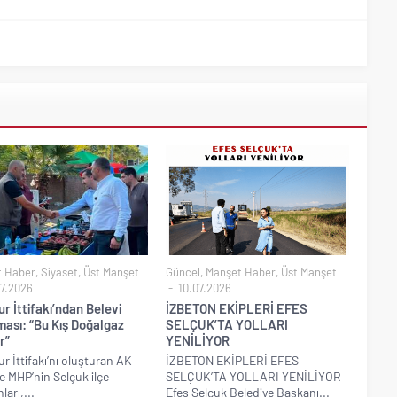
t Haber
,
Siyaset
,
Üst Manşet
Güncel
,
Manşet Haber
,
Üst Manşet
7.2026
10.07.2026
 İttifakı’ndan Belevi
İZBETON EKİPLERİ EFES
ması: “Bu Kış Doğalgaz
SELÇUK’TA YOLLARI
r”
YENİLİYOR
 İttifakı’nı oluşturan AK
İZBETON EKİPLERİ EFES
ve MHP’nin Selçuk ilçe
SELÇUK’TA YOLLARI YENİLİYOR
arı,...
Efes Selçuk Belediye Başkanı...