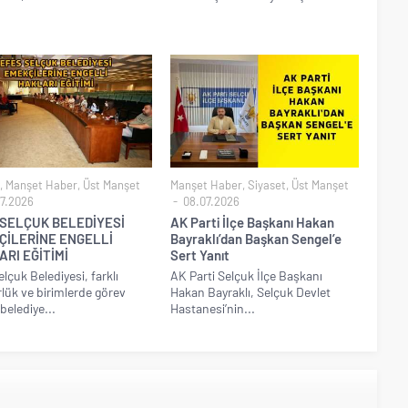
,
Manşet Haber
,
Üst Manşet
Manşet Haber
,
Siyaset
,
Üst Manşet
7.2026
08.07.2026
 SELÇUK BELEDİYESİ
AK Parti İlçe Başkanı Hakan
ÇİLERİNE ENGELLİ
Bayraklı’dan Başkan Sengel’e
RI EĞİTİMİ
Sert Yanıt
elçuk Belediyesi, farklı
AK Parti Selçuk İlçe Başkanı
ük ve birimlerde görev
Hakan Bayraklı, Selçuk Devlet
belediye...
Hastanesi’nin...