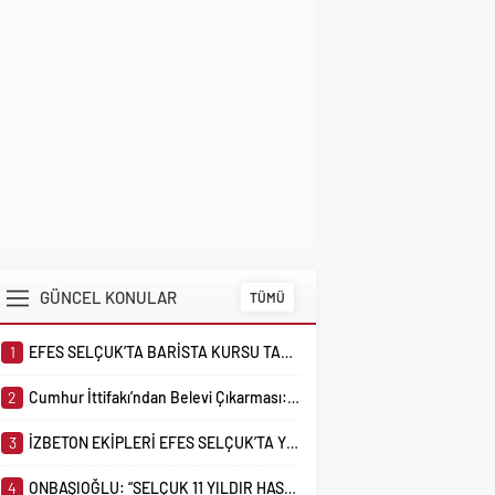
GÜNCEL KONULAR
TÜMÜ
1
EFES SELÇUK’TA BARİSTA KURSU TAMAMLANDI, YAZ KURSLARI YOĞUN İLGİYLE DEVAM
2
Cumhur İttifakı’ndan Belevi Çıkarması: “Bu Kış Doğalgaz Geliyor”
3
İZBETON EKİPLERİ EFES SELÇUK’TA YOLLARI YENİLİYOR
4
ONBAŞIOĞLU: “SELÇUK 11 YILDIR HASTANE BEKLİYOR, İKTİDAR HÂLÂ BAHANE ÜRETİYOR”