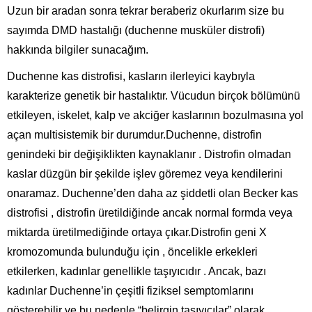
Uzun bir aradan sonra tekrar beraberiz okurlarım size bu
sayımda DMD hastalığı (duchenne musküler distrofi)
hakkında bilgiler sunacağım.
Duchenne kas distrofisi, kasların ilerleyici kaybıyla
karakterize genetik bir hastalıktır. Vücudun birçok bölümünü
etkileyen, iskelet, kalp ve akciğer kaslarının bozulmasına yol
açan multisistemik bir durumdur.Duchenne, distrofin
genindeki bir değişiklikten kaynaklanır . Distrofin olmadan
kaslar düzgün bir şekilde işlev göremez veya kendilerini
onaramaz. Duchenne’den daha az şiddetli olan Becker kas
distrofisi , distrofin üretildiğinde ancak normal formda veya
miktarda üretilmediğinde ortaya çıkar.Distrofin geni X
kromozomunda bulunduğu için , öncelikle erkekleri
etkilerken, kadınlar genellikle taşıyıcıdır . Ancak, bazı
kadınlar Duchenne’in çeşitli fiziksel semptomlarını
gösterebilir ve bu nedenle “belirgin taşıyıcılar” olarak